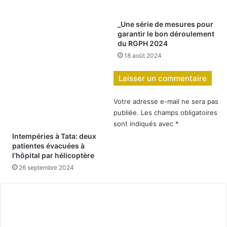
_Une série de mesures pour
garantir le bon déroulement
du RGPH 2024
18 août 2024
Laisser un commentaire
Votre adresse e-mail ne sera pas
publiée.
Les champs obligatoires
sont indiqués avec
*
Intempéries à Tata: deux
patientes évacuées à
l’hôpital par hélicoptère
26 septembre 2024
C
o
m
m