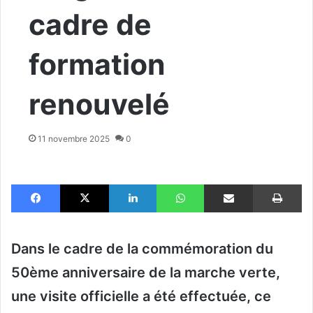
cadre de
formation
renouvelé
11 novembre 2025
0
Facebook
X
Linkedin
WhatsApp
Partager par email
Im
Dans le cadre de la commémoration du
50ème anniversaire de la marche verte,
une visite officielle a été effectuée, ce