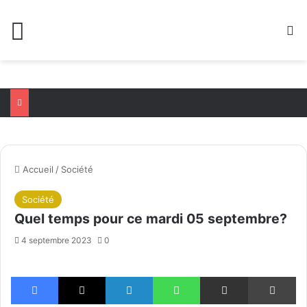
Menu
R
Accueil
/
Société
Société
Quel temps pour ce mardi 05 septembre?
4 septembre 2023
0
Facebook
X
Linkedin
WhatsApp
Partager par email
Im