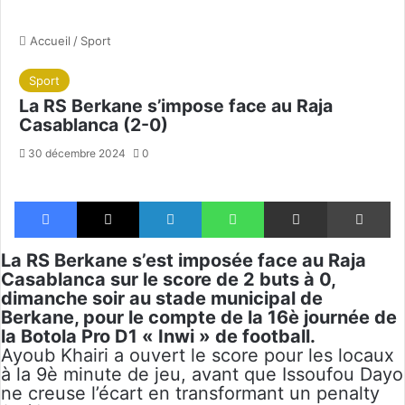
Accueil
/
Sport
Sport
La RS Berkane s’impose face au Raja
Casablanca (2-0)
30 décembre 2024
0
Facebook
X
Linkedin
WhatsApp
Partager par email
Im
La RS Berkane s’est imposée face au Raja
Casablanca sur le score de 2 buts à 0,
dimanche soir au stade municipal de
Berkane, pour le compte de la 16è journée de
la Botola Pro D1 « Inwi » de football.
Ayoub Khairi a ouvert le score pour les locaux
à la 9è minute de jeu, avant que Issoufou Dayo
ne creuse l’écart en transformant un penalty