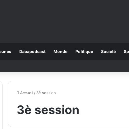
eunes
Dabapodcast
Monde
Politique
Société
Sp
Accueil
/
3è session
3è session