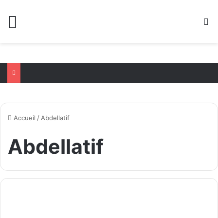
Menu
R
Accueil
/
Abdellatif
Abdellatif