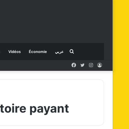
Rechercher
t
Vidéos
Économie
عربي
Facebook
X
Instagram
Connexion
toire payant