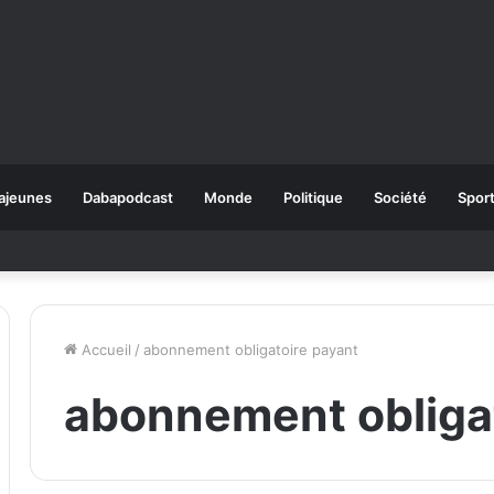
ajeunes
Dabapodcast
Monde
Politique
Société
Spor
Accueil
/
abonnement obligatoire payant
abonnement obliga