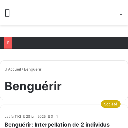
Menu
R
Accueil
/
Benguérir
Benguérir
Société
Latifa TIKI
28 juin 2025
0
1
Benguérir: Interpellation de 2 individus