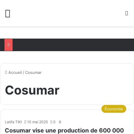
Menu
R
Accueil
/
Cosumar
Cosumar
Économie
Latifa TIKI
10 mai 2025
0
6
Cosumar vise une production de 600 000