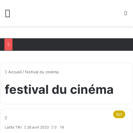
Menu
R
Accueil
/
festival du cinéma
festival du cinéma
Art
Latifa TIKI
28 avril 2023
0
19