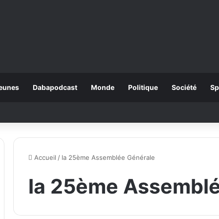
eunes
Dabapodcast
Monde
Politique
Société
Sp
Accueil
/
la 25ème Assemblée Générale
la 25ème Assemblé