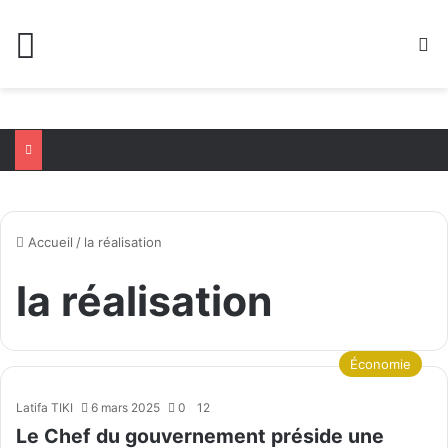
Menu
R
Accueil
/
la réalisation
la réalisation
Économie
Latifa TIKI
6 mars 2025
0
12
Le Chef du gouvernement préside une