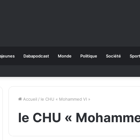
ajeunes
Dabapodcast
Monde
Politique
Société
Spor
Accueil
/
le CHU « Mohammed VI »
le CHU « Mohamme