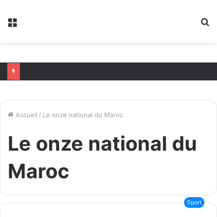
Menu
R
Accueil
/
Le onze national du Maroc
Le onze national du
Maroc
Sport