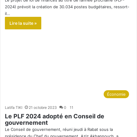
Le projet de loi de finances au titre de l’année prochaine (PLF-
2024) prévoit la création de 30.034 postes budgétaires, ressort-
il…
Lire la suite »
Économie
Latifa TIKI
21 octobre 2023
0
11
Le PLF 2024 adopté en Conseil de
gouvernement
Le Conseil de gouvernement, réuni jeudi à Rabat sous la
présidence du Chef du gouvernement, Aziz Akhannouch, a