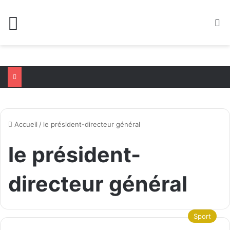
Menu
R
Accueil
/
le président-directeur général
le président-
directeur général
Sport