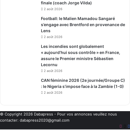
finale (coach Jorge Vilda)
2 août 2026
Football: le Malien Mamadou Sangaré
s’engage avec Brentford en provenance de
Lens
2 août 2026
Les incendies sont globalement
« aujourd’hui sous contrôle » en France,
assure le Premier ministre Sébastien
Lecornu
2 août 2026
CAN féminine 2026 (2e journée/Groupe C)
: le Nigeria s’impose face à la Zambie (1-0)
2 août 2026
© Copyright 2026
Dabapress
- Pour vos annonces veuillez nous
contacter:
dabapress2020@gmail.com
Inst
X