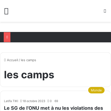
Menu
R
Accueil
/
les camps
les camps
Monde
Latifa TIKI
18 octobre 2023
0
69
Le SG de l’ONU met à nu les violations des