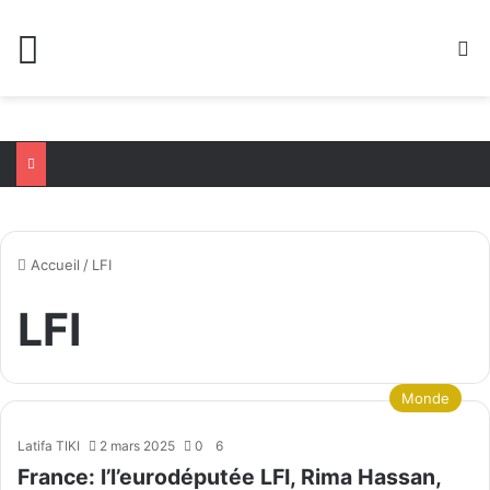
Menu
R
Accueil
/
LFI
LFI
Monde
Latifa TIKI
2 mars 2025
0
6
France: l’l’eurodéputée LFI, Rima Hassan,