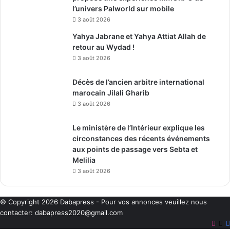
l’univers Palworld sur mobile
3 août 2026
Yahya Jabrane et Yahya Attiat Allah de
retour au Wydad !
3 août 2026
Décès de l’ancien arbitre international
marocain Jilali Gharib
3 août 2026
Le ministère de l’Intérieur explique les
circonstances des récents événements
aux points de passage vers Sebta et
Melilia
3 août 2026
© Copyright 2026
Dabapress
- Pour vos annonces veuillez nous
contacter:
dabapress2020@gmail.com
Inst
X