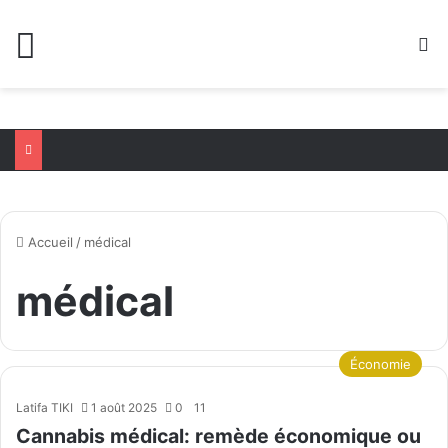
Menu
R
Accueil
/
médical
médical
Économie
Latifa TIKI
1 août 2025
0
11
Cannabis médical: remède économique ou