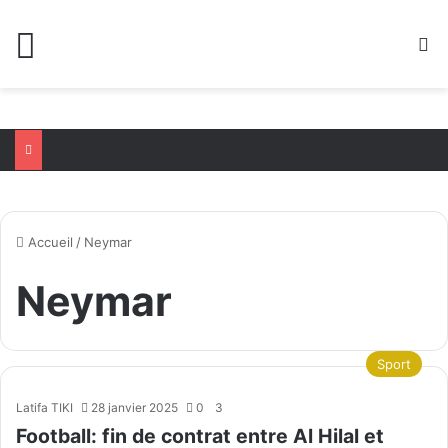
Menu
R
Accueil
/
Neymar
Neymar
Sport
Latifa TIKI
28 janvier 2025
0
3
Football: fin de contrat entre Al Hilal et