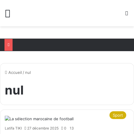
Menu
R
Accueil
/
nul
nul
Sport
Latifa TIKI
27 décembre 2025
0
13