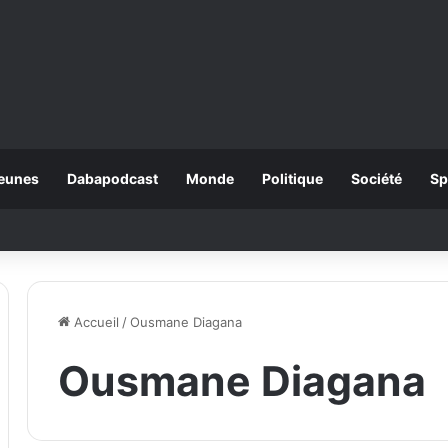
eunes
Dabapodcast
Monde
Politique
Société
Sp
Accueil
/
Ousmane Diagana
Ousmane Diagana