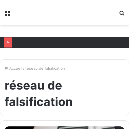
Menu
R
Accueil
/
réseau de falsification
réseau de
falsification