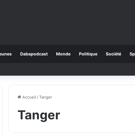
eunes
Dabapodcast
Monde
Politique
Société
Sp
Accueil
/
Tanger
Tanger