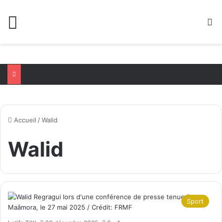
Menu
R
Accueil
/
Walid
Walid
Sport