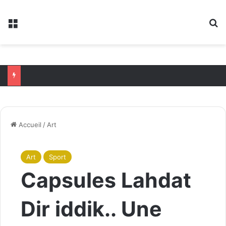
Menu
R
Accueil
/
Art
Art
Sport
Capsules Lahdat
Dir iddik.. Une