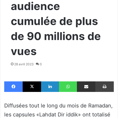
audience
cumulée de plus
de 90 millions de
vues
28 avril 2023
0
Facebook
X
Linkedin
WhatsApp
Partager par email
Im
Diffusées tout le long du mois de Ramadan,
les capsules «Lahdat Dir iddik» ont totalisé