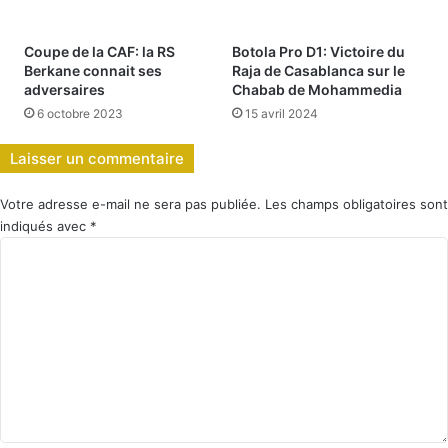
Coupe de la CAF: la RS
Botola Pro D1: Victoire du
Berkane connait ses
Raja de Casablanca sur le
adversaires
Chabab de Mohammedia
6 octobre 2023
15 avril 2024
Laisser un commentaire
Votre adresse e-mail ne sera pas publiée.
Les champs obligatoires sont
indiqués avec
*
C
o
m
m
e
n
t
a
i
r