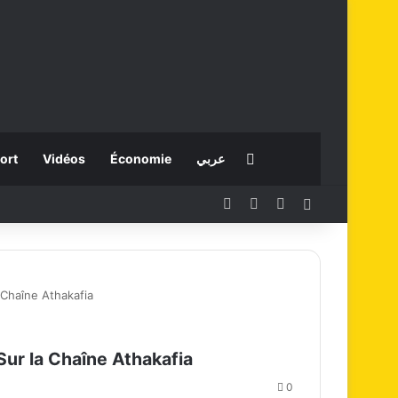
Rechercher
ort
Vidéos
Économie
عربي
Facebook
X
Instagram
Connexion
Chaîne Athakafia
ur la Chaîne Athakafia
0