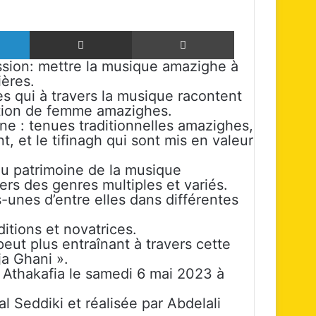
Linkedin
Partager par email
Imprimer
sion: mettre la musique amazighe à
ières.
s qui à travers la musique racontent
dition de femme amazighes.
ine : tenues traditionnelles amazighes,
, et le tifinagh qui sont mis en valeur
du patrimoine de la musique
vers des genres multiples et variés.
s-unes d’entre elles dans différentes
itions et novatrices.
peut plus entraînant à travers cette
a Ghani ».
e Athakafia le samedi 6 mai 2023 à
 Seddiki et réalisée par Abdelali