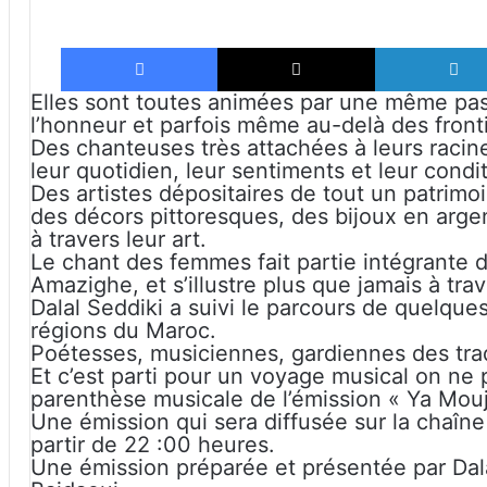
Facebook
X
Elles sont toutes animées par une même pas
l’honneur et parfois même au-delà des front
Des chanteuses très attachées à leurs racine
leur quotidien, leur sentiments et leur con
Des artistes dépositaires de tout un patrimo
des décors pittoresques, des bijoux en argent
à travers leur art.
Le chant des femmes fait partie intégrante 
Amazighe, et s’illustre plus que jamais à tra
Dalal Seddiki a suivi le parcours de quelque
régions du Maroc.
Poétesses, musiciennes, gardiennes des trad
Et c’est parti pour un voyage musical on ne 
parenthèse musicale de l’émission « Ya Mouj
Une émission qui sera diffusée sur la chaîn
partir de 22 :00 heures.
Une émission préparée et présentée par Dalal