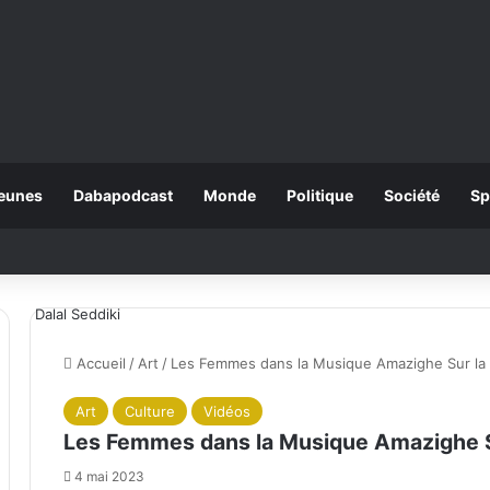
eunes
Dabapodcast
Monde
Politique
Société
Sp
Dalal Seddiki
Accueil
/
Art
/
Les Femmes dans la Musique Amazighe Sur la 
Art
Culture
Vidéos
Les Femmes dans la Musique Amazighe S
4 mai 2023