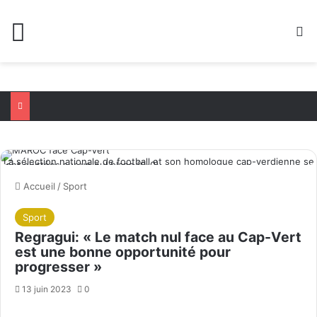
Menu
R
La sélection nationale de football et son homologue cap-verdienne se
sont quittées sur un nul blanc (0-0)
Accueil
/
Sport
Sport
Regragui: « Le match nul face au Cap-Vert
est une bonne opportunité pour
progresser »
13 juin 2023
0