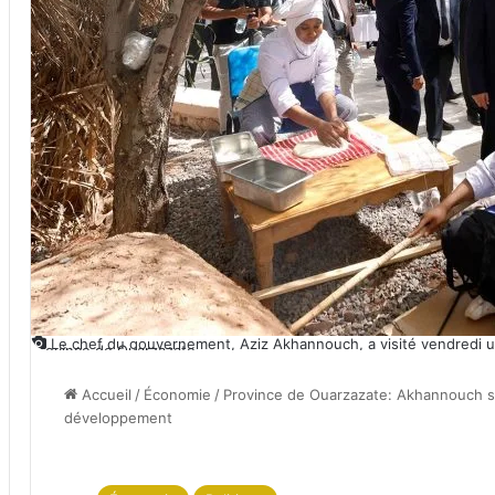
Le chef du gouvernement, Aziz Akhannouch, a visité vendredi u
province de Ouarzazate
Accueil
/
Économie
/
Province de Ouarzazate: Akhannouch su
développement