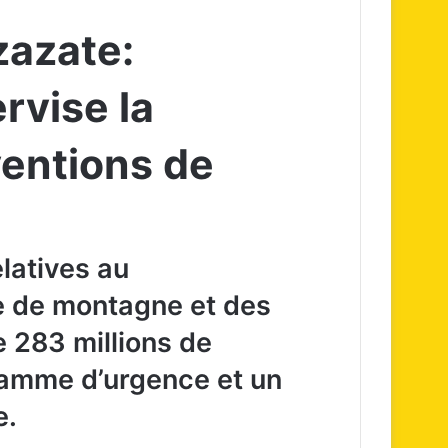
zazate:
vise la
ventions de
latives au
 de montagne et des
e 283 millions de
ramme d’urgence et un
e.