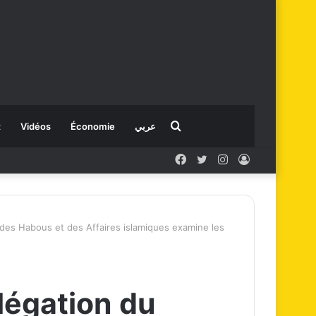
Rechercher
t
Vidéos
Économie
عربي
Facebook
X
Instagram
Connexion
des Habous et des Affaires islamiques examine les
légation du