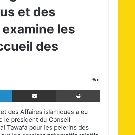
us et des
s examine les
ccueil des
0
Linkedin
Partager par email
Imprimer
t des Affaires islamiques a eu
 le président du Conseil
nal Tawafa pour les pèlerins des