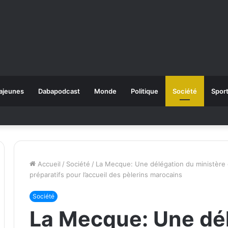
ajeunes
Dabapodcast
Monde
Politique
Société
Spor
Accueil
/
Société
/
La Mecque: Une délégation du ministère 
préparatifs pour l’accueil des pèlerins marocains
Société
La Mecque: Une dé