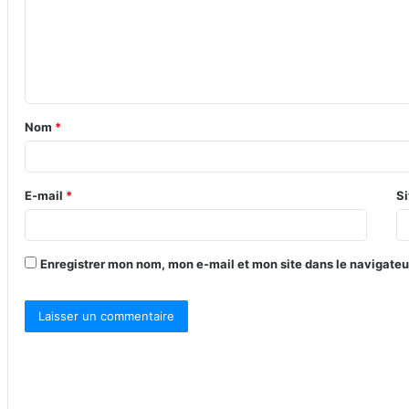
m
e
n
t
Nom
*
a
i
r
E-mail
*
Si
e
*
Enregistrer mon nom, mon e-mail et mon site dans le navigate