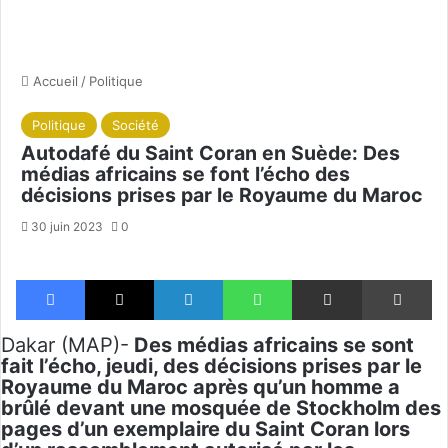
Accueil
/
Politique
Politique
Société
Autodafé du Saint Coran en Suède: Des
médias africains se font l’écho des
décisions prises par le Royaume du Maroc
30 juin 2023
0
Facebook
X
Linkedin
WhatsApp
Partager par email
Im
Dakar (MAP)-
Des médias africains se sont
fait l’écho, jeudi, des décisions prises par le
Royaume du Maroc après qu’un homme a
brûlé devant une mosquée de Stockholm des
pages d’un exemplaire du Saint Coran lors