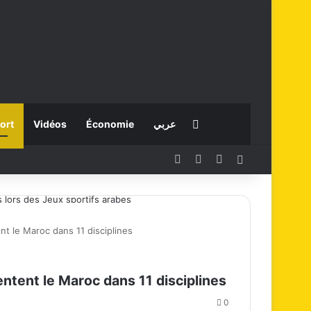
Rechercher
ort
Vidéos
Économie
عربي
Facebook
X
Instagram
Connexion
s lors des Jeux sportifs arabes
nt le Maroc dans 11 disciplines
entent le Maroc dans 11 disciplines
0