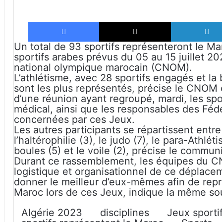
Facebook
X
Un total de 93 sportifs représenteront le Ma
sportifs arabes prévus du 05 au 15 juillet 2
national olympique marocain (CNOM).
L’athlétisme, avec 28 sportifs engagés et la
sont les plus représentés, précise le CNO
d’une réunion ayant regroupé, mardi, les spo
médical, ainsi que les responsables des Féd
concernées par ces Jeux.
Les autres participants se répartissent entre
l’haltérophilie (3), le judo (7), le para-Athlé
boules (5) et le voile (2), précise le commun
Durant ce rassemblement, les équipes du CN
logistique et organisationnel de ce déplacem
donner le meilleur d’eux-mêmes afin de re
Maroc lors de ces Jeux, indique la même so
Algérie 2023
disciplines
Jeux sporti