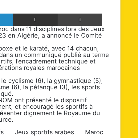
Linkedin
Partager par email
Imprimer
roc dans 11 disciplines lors des Jeux
023 en Algérie, a annoncé le Comité
 boxe et le karaté, avec 14 chacun,
M dans un communiqué publié au terme
rtifs, l’encadrement technique et
érations royales marocaines
 le cyclisme (6), la gymnastique (5),
tisme (6), la pétanque (3), les sports
iqué.
OM ont présenté le dispositif
ent, et encouragé les sportifs à
présenter dignement le Royaume du
urce.
fs
Jeux sportifs arabes
Maroc