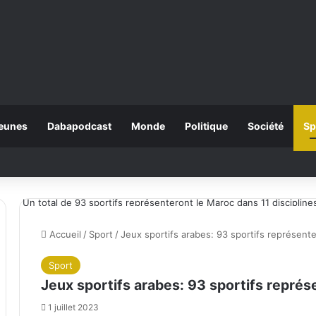
eunes
Dabapodcast
Monde
Politique
Société
Sp
Un total de 93 sportifs représenteront le Maroc dans 11 discipline
Accueil
/
Sport
/
Jeux sportifs arabes: 93 sportifs représente
Sport
Jeux sportifs arabes: 93 sportifs représ
1 juillet 2023