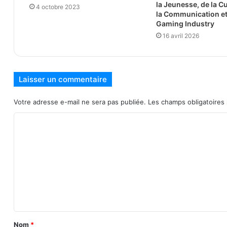
la Jeunesse, de la Cu
4 octobre 2023
la Communication e
Gaming Industry
16 avril 2026
Laisser un commentaire
Votre adresse e-mail ne sera pas publiée.
Les champs obligatoires
C
o
m
m
e
n
t
Nom
*
a