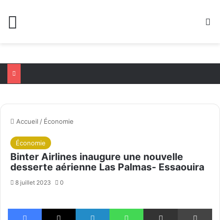
Menu
R
Accueil
/
Économie
Économie
Binter Airlines inaugure une nouvelle
desserte aérienne Las Palmas- Essaouira
8 juillet 2023
0
Facebook
X
Linkedin
WhatsApp
Partager par email
Im