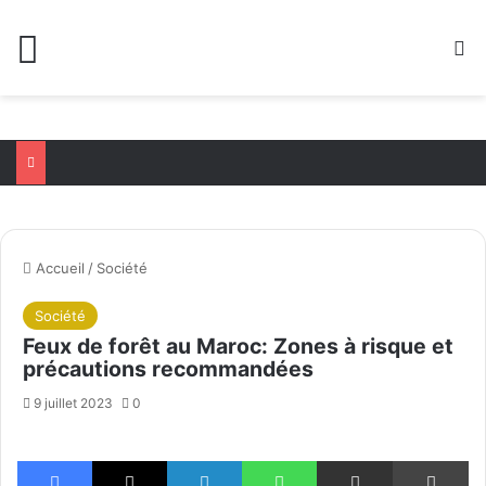
Menu
R
Accueil
/
Société
Société
Feux de forêt au Maroc: Zones à risque et
précautions recommandées
9 juillet 2023
0
Facebook
X
Linkedin
WhatsApp
Partager par email
Im