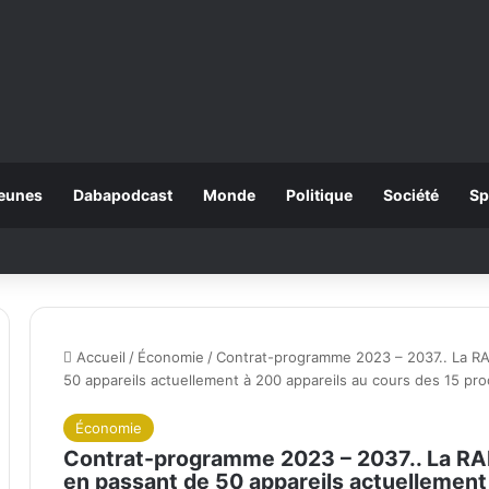
eunes
Dabapodcast
Monde
Politique
Société
Sp
Accueil
/
Économie
/
Contrat-programme 2023 – 2037.. La RA
50 appareils actuellement à 200 appareils au cours des 15 pr
Économie
Contrat-programme 2023 – 2037.. La RAM
en passant de 50 appareils actuellement