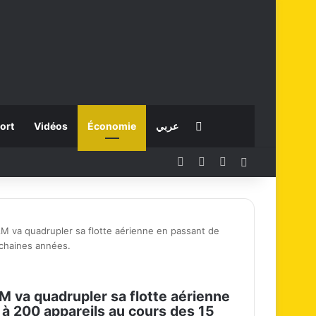
Rechercher
ort
Vidéos
Économie
عربي
Facebook
X
Instagram
Connexion
M va quadrupler sa flotte aérienne en passant de
ochaines années.
 va quadrupler sa flotte aérienne
 à 200 appareils au cours des 15