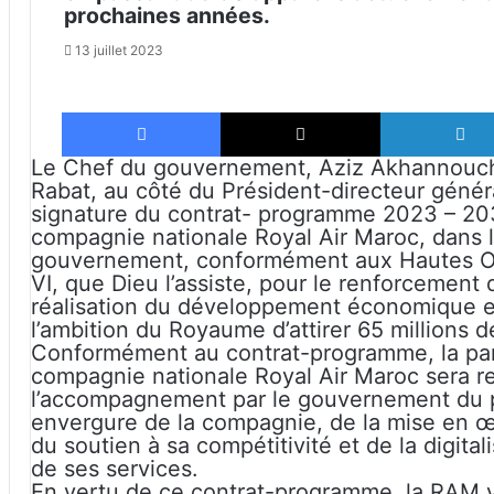
prochaines années.
13 juillet 2023
Facebook
X
Le Chef du gouvernement, Aziz Akhannouch a
Rabat, au côté du Président-directeur génér
signature du contrat- programme 2023 – 203
compagnie nationale Royal Air Maroc, dans l
gouvernement, conformément aux Hautes O
VI, que Dieu l’assiste, pour le renforcement 
réalisation du développement économique e
l’ambition du Royaume d’attirer 65 millions 
Conformément au contrat-programme, la partic
compagnie nationale Royal Air Maroc sera r
l’accompagnement par le gouvernement du p
envergure de la compagnie, de la mise en 
du soutien à sa compétitivité et de la digitali
de ses services.
En vertu de ce contrat-programme, la RAM va