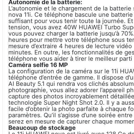
Autonomie de la batterie:
L’autonomie et le chargement de la batteri
nova 11i. Ce téléphone bascule une batteri
suffisant pour vous tenir toute la journée. E
tension, vous avez 40W HUAWEI Turbo Supe
vous pouvez charger la batterie jusqu’à 70%
heures pour mettre votre téléphone sous te
mesure d’extraire 4 heures de lecture vidéo
minutes. En outre, les fonctionnalités de ges
téléphone vous aider à tirer le meilleur part
Caméra selfie 16 MP
La configuration de la caméra sur le 11i HU
téléphone d’entrée de gamme. Il dispose d’u
AI Beauty 5.1 qui rendra vos clichés absolum
photographie, vous allez adorer l’appareil ph
capture des photos incroyablement détaillé
technologie Super Night Shot 2.0. Il y a auss
facile d’obtenir la photo parfaite à chaque fo
paramètres. Qu’il s’agisse d’une soirée entr
serez en mesure de capturer chaque moment
Beaucoup de stockage