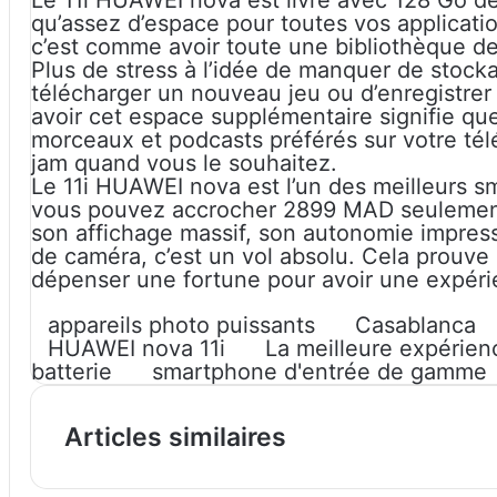
Le 11i HUAWEI nova est livré avec 128 Go de
qu’assez d’espace pour toutes vos applicatio
c’est comme avoir toute une bibliothèque d
Plus de stress à l’idée de manquer de stoc
télécharger un nouveau jeu ou d’enregistrer 
avoir cet espace supplémentaire signifie q
morceaux et podcasts préférés sur votre té
jam quand vous le souhaitez.
Le 11i HUAWEI nova est l’un des meilleurs
vous pouvez accrocher 2899 MAD seulement
son affichage massif, son autonomie impres
de caméra, c’est un vol absolu. Cela prouve
dépenser une fortune pour avoir une expé
appareils photo puissants
Casablanca
HUAWEI nova 11i
La meilleure expérien
batterie
smartphone d'entrée de gamme
Articles similaires