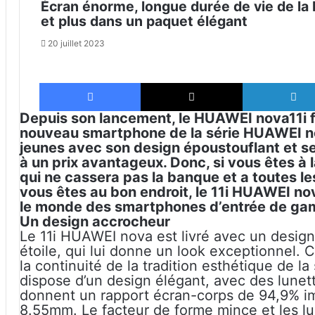
Écran énorme, longue durée de vie de la 
et plus dans un paquet élégant
20 juillet 2023
Facebook
X
Depuis son lancement, le HUAWEI nova11i fa
nouveau smartphone de la série HUAWEI nova
jeunes avec son design époustouflant et s
à un prix avantageux. Donc, si vous êtes à
qui ne cassera pas la banque et a toutes l
vous êtes au bon endroit, le 11i HUAWEI n
le monde des smartphones d’entrée de ga
Un design accrocheur
Le 11i HUAWEI nova est livré avec un desig
étoile, qui lui donne un look exceptionnel. 
la continuité de la tradition esthétique de 
dispose d’un design élégant, avec des lunett
donnent un rapport écran-corps de 94,9% imp
8.55mm. Le facteur de forme mince et les lun