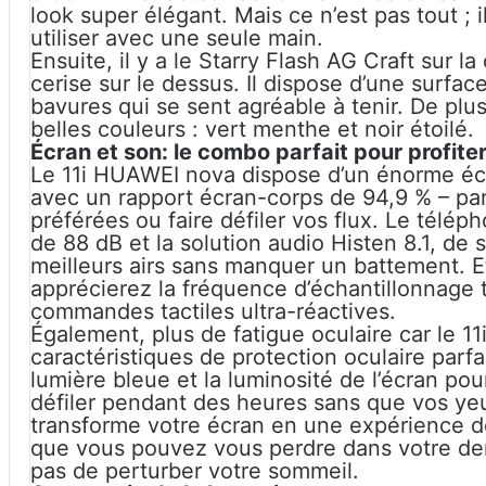
look super élégant. Mais ce n’est pas tout ; 
utiliser avec une seule main.
Ensuite, il y a le Starry Flash AG Craft sur 
cerise sur le dessus. Il dispose d’une surface
bavures qui se sent agréable à tenir. De plu
belles couleurs : vert menthe et noir étoilé.
Écran et son: le combo parfait pour profite
Le 11i HUAWEI nova dispose d’un énorme é
avec un rapport écran-corps de 94,9 % – par
préférées ou faire défiler vos flux. Le tél
de 88 dB et la solution audio Histen 8.1, de
meilleurs airs sans manquer un battement. E
apprécierez la fréquence d’échantillonnage t
commandes tactiles ultra-réactives.
Également, plus de fatigue oculaire car le 
caractéristiques de protection oculaire parfai
lumière bleue et la luminosité de l’écran po
défiler pendant des heures sans que vos ye
transforme votre écran en une expérience de
que vous pouvez vous perdre dans votre der
pas de perturber votre sommeil.