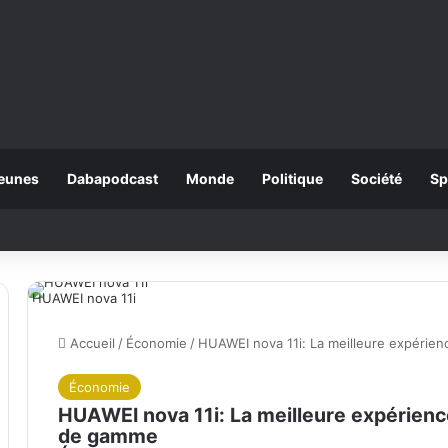
eunes
Dabapodcast
Monde
Politique
Société
Sp
HUAWEI nova 11i
Accueil
/
Économie
/
HUAWEI nova 11i: La meilleure expérie
Économie
HUAWEI nova 11i: La meilleure expérien
de gamme