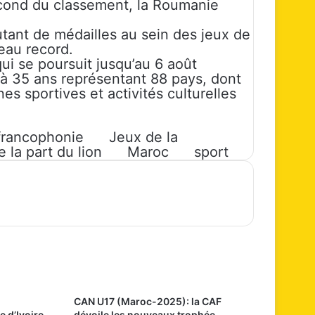
econd du classement, la Roumanie
utant de médailles au sein des jeux de
veau record.
ui se poursuit jusqu’au 6 août
 à 35 ans représentant 88 pays, dont
es sportives et activités culturelles
francophonie
Jeux de la
e la part du lion
Maroc
sport
CAN U17 (Maroc-2025): la CAF
e d’Ivoire
dévoile les nouveaux trophée