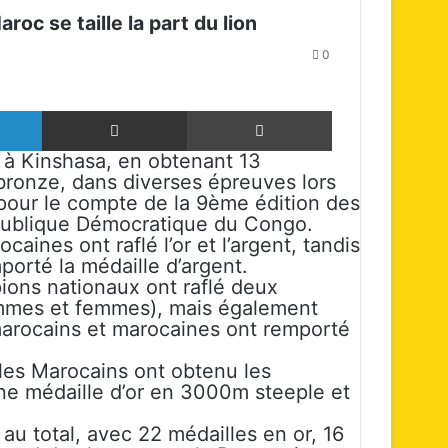
oc se taille la part du lion
0
Linkedin
Partager par email
Imprimer
di à Kinshasa, en obtenant 13
 bronze, dans diverses épreuves lors
 pour le compte de la 9ème édition des
épublique Démocratique du Congo.
aines ont raflé l’or et l’argent, tandis
orté la médaille d’argent.
ons nationaux ont raflé deux
ommes et femmes), mais également
marocains et marocaines ont remporté
les Marocains ont obtenu les
une médaille d’or en 3000m steeple et
u total, avec 22 médailles en or, 16