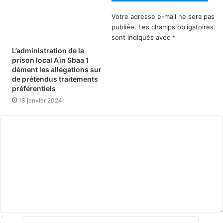
Votre adresse e-mail ne sera pas
publiée.
Les champs obligatoires
sont indiqués avec
*
L’administration de la
prison local Aïn Sbaa 1
dément les allégations sur
de prétendus traitements
préférentiels
13 janvier 2024
C
o
m
m
e
n
t
a
i
r