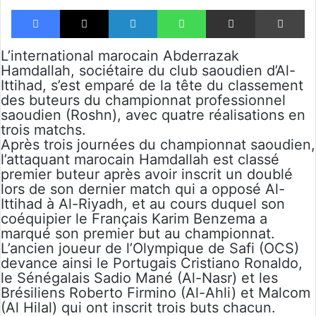
Facebook
X
Linkedin
WhatsApp
Partager par email
Im
L’international marocain Abderrazak
Hamdallah, sociétaire du club saoudien d’Al-
Ittihad, s’est emparé de la tête du classement
des buteurs du championnat professionnel
saoudien (Roshn), avec quatre réalisations en
trois matchs.
Après trois journées du championnat saoudien,
l’attaquant marocain Hamdallah est classé
premier buteur après avoir inscrit un doublé
lors de son dernier match qui a opposé Al-
Ittihad à Al-Riyadh, et au cours duquel son
coéquipier le Français Karim Benzema a
marqué son premier but au championnat.
L’ancien joueur de l’Olympique de Safi (OCS)
devance ainsi le Portugais Cristiano Ronaldo,
le Sénégalais Sadio Mané (Al-Nasr) et les
Brésiliens Roberto Firmino (Al-Ahli) et Malcom
(Al Hilal) qui ont inscrit trois buts chacun.