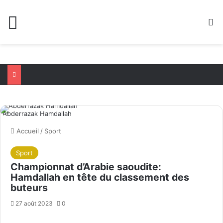
Menu
R
Abderrazak Hamdallah
Accueil
/
Sport
Sport
Championnat d’Arabie saoudite:
Hamdallah en tête du classement des
buteurs
27 août 2023
0