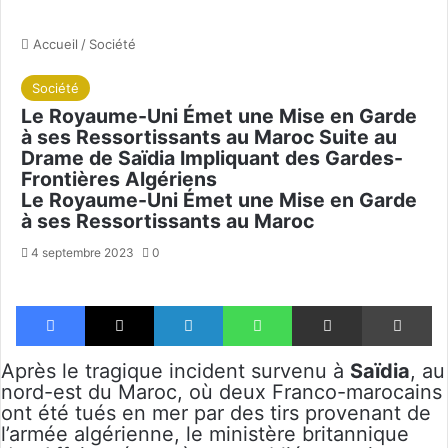
Accueil
/
Société
Société
Le Royaume-Uni Émet une Mise en Garde
à ses Ressortissants au Maroc Suite au
Drame de Saïdia Impliquant des Gardes-
Frontières Algériens
Le Royaume-Uni Émet une Mise en Garde
à ses Ressortissants au Maroc
4 septembre 2023
0
Facebook
X
Linkedin
WhatsApp
Partager par email
Im
Après le tragique incident survenu à
Saïdia
, au
nord-est du Maroc, où deux Franco-marocains
ont été tués en mer par des tirs provenant de
l’armée algérienne, le ministère britannique