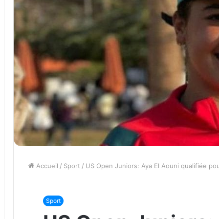
Accueil
/
Sport
/
US Open Juniors: Aya El Aouni qualifiée po
Sport