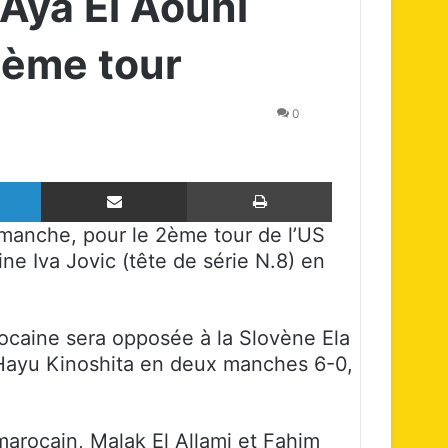
Aya El Aouni
 2ème tour
0
Linkedin
Partager par email
Imprimer
dimanche, pour le 2ème tour de l’US
ne Iva Jovic (tête de série N.8) en
ocaine sera opposée à la Slovène Ela
e Hayu Kinoshita en deux manches 6-0,
 marocain, Malak El Allami et Fahim