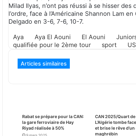
Milad Ilyas, n’ont pas réussi à se hisser des q
l’ordre, face à l’Américaine Shannon Lam en 
Delgado en 3-6, 7-6, 10-7.
Aya
Aya El Aouni
El Aouni
Junior
qualifiée pour le 2ème tour
sport
US
Articles similaires
Rabat se prépare pour la CAN:
CAN 2025/Quart de 
la gare ferroviaire de Hay
L’Algérie tombe face
Riyad réalisée à 50%
et brise le rêve d’u
maghrébin
9 mars 2025