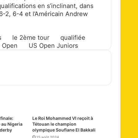
ualifications en s’inclinant, dans
6-2, 6-4 et l’Américain Andrew
s
le 2ème tour
qualifiée
 Open
US Open Juniors
finale:
Le Roi Mohammed VI reçoit à
 au Nigeria
Tétouan le champion
n derby
olympique Soufiane El Bakkali
15 août 2024