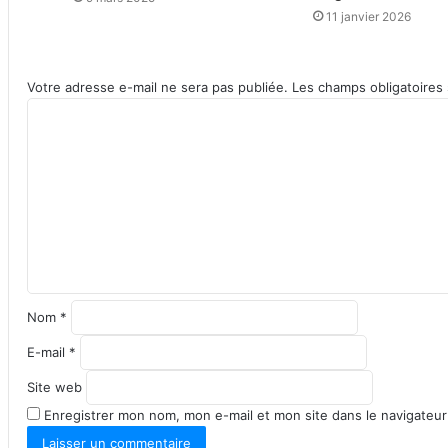
11 janvier 2026
Votre adresse e-mail ne sera pas publiée.
Les champs obligatoires
C
o
m
m
e
n
t
a
i
r
Nom
*
e
*
E-mail
*
Site web
Enregistrer mon nom, mon e-mail et mon site dans le navigateu