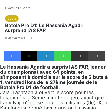
Accueil
/
Sport
Sport
Botola Pro D1: Le Hassania Agadir
surprend l’AS FAR
28 avril 2024
0
Facebook
X
Linkedin
WhatsApp
Partager par email
Im
Le Hassania Agadir a surpris l’AS FAR, leader
du championnat avec 64 points, en
s’imposant à domicile sur le score de 2 buts à
1, vendredi lors de la 27ème journée de la
Botola Pro D1 de football.
Jalal Tachtach a ouvert le score pour les
locaux dès la 3ème minute de jeu, avant que
Larbi Naji n’égalise pour les militaires (9e). Kati
Katulondi a donné l’avantage au Hassania