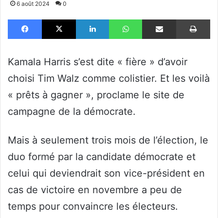
6 août 2024
0
Facebook
X
Linkedin
WhatsApp
Partager par email
Im
Kamala Harris s’est dite « fière » d’avoir
choisi Tim Walz comme colistier. Et les voilà
« prêts à gagner », proclame le site de
campagne de la démocrate.
Mais à seulement trois mois de l’élection, le
duo formé par la candidate démocrate et
celui qui deviendrait son vice-président en
cas de victoire en novembre a peu de
temps pour convaincre les électeurs.