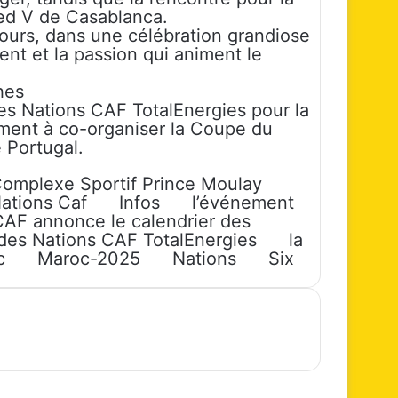
ed V de Casablanca.
jours, dans une célébration grandiose
lent et la passion qui animent le
hes
des Nations CAF TotalEnergies pour la
ement à co-organiser la Coupe du
 Portugal.
omplexe Sportif Prince Moulay
ations Caf
Infos
l’événement
CAF annonce le calendrier des
 des Nations CAF TotalEnergies
la
c
Maroc-2025
Nations
Six