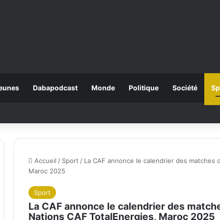
eunes
Dabapodcast
Monde
Politique
Société
Sp
Accueil
/
Sport
/
La CAF annonce le calendrier des matches d
Maroc 2025
Sport
La CAF annonce le calendrier des matche
Nations CAF TotalEnergies, Maroc 2025