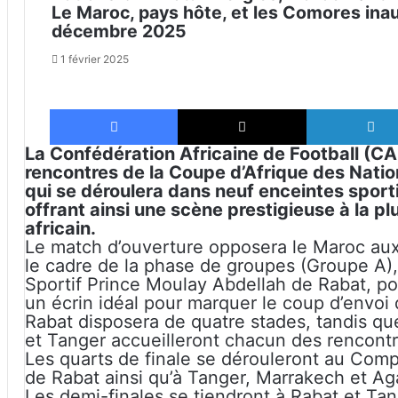
Le Maroc, pays hôte, et les Comores inau
décembre 2025
1 février 2025
Facebook
X
La Confédération Africaine de Football (CAF
rencontres de la Coupe d’Afrique des Nati
qui se déroulera dans neuf enceintes sportiv
offrant ainsi une scène prestigieuse à la pl
africain.
Le match d’ouverture opposera le Maroc au
le cadre de la phase de groupes (Groupe A)
Sportif Prince Moulay Abdellah de Rabat, po
un écrin idéal pour marquer le coup d’envoi 
Rabat disposera de quatre stades, tandis qu
et Tanger accueilleront chacun des rencont
Les quarts de finale se dérouleront au Com
de Rabat ainsi qu’à Tanger, Marrakech et Aga
Les demi-finales se tiendront à Rabat et Tan