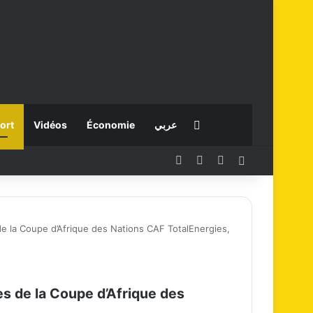
Rechercher
ort
Vidéos
Économie
عربي
Facebook
X
Instagram
Connexion
e la Coupe d’Afrique des Nations CAF TotalEnergies,
s de la Coupe d’Afrique des