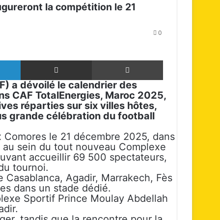
gureront la compétition le 21
0
Linkedin
Partager par email
Imprimer
) a dévoilé le calendrier des
ons CAF TotalEnergies, Maroc 2025,
es réparties sur six villes hôtes,
us grande célébration du football
x Comores le 21 décembre 2025, dans
, au sein du tout nouveau Complexe
uvant accueillir 69 500 spectateurs,
du tournoi.
e Casablanca, Agadir, Marrakech, Fès
res dans un stade dédié.
plexe Sportif Prince Moulay Abdellah
dir.
ger, tandis que la rencontre pour la