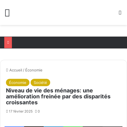
Menu
R
Accueil
/
Économie
Économie
Société
Niveau de vie des ménages: une
amélioration freinée par des disparités
croissantes
17 février 2025
0
Facebook
X
Linkedin
WhatsApp
Partager par email
Im