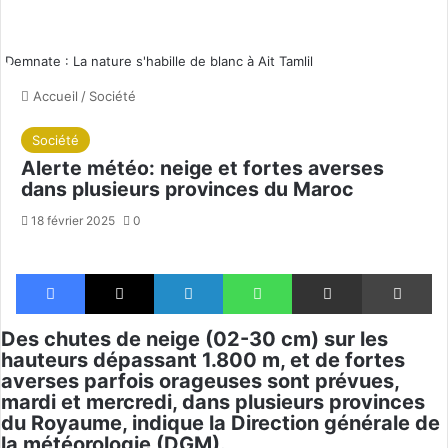
Demnate : La nature s'habille de blanc à Ait Tamlil
Accueil
/
Société
Société
Alerte météo: neige et fortes averses
dans plusieurs provinces du Maroc
18 février 2025
0
Facebook
X
Linkedin
WhatsApp
Partager par email
Im
Des chutes de neige (02-30 cm) sur les
hauteurs dépassant 1.800 m, et de fortes
averses parfois orageuses sont prévues,
mardi et mercredi, dans plusieurs provinces
du Royaume, indique la Direction générale de
la météorologie (DGM).