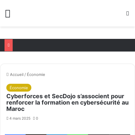
Menu
R
Accueil
/
Économie
Économie
Cyberforces et SecDojo s’associent pour
renforcer la formation en cybersécurité au
Maroc
4 mars 2025
0
Facebook
X
Linkedin
WhatsApp
Partager par email
Im