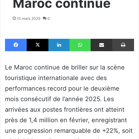
Maroc continue
10 mars 2025
0
Facebook
X
Linkedin
WhatsApp
Partager par email
Im
Le Maroc continue de briller sur la scène
touristique internationale avec des
performances record pour le deuxième
mois consécutif de l’année 2025. Les
arrivées aux postes frontières ont atteint
près de 1,4 million en février, enregistrant
une progression remarquable de +22%, soit