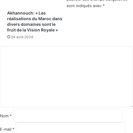
sont indiqués avec
*
Akhannouch: « Les
réalisations du Maroc dans
divers domaines sont le
fruit de la Vision Royale »
24 avril 2024
C
o
m
m
e
n
t
a
i
r
e
Nom
*
*
E-mail
*