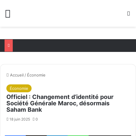
Menu
R
Accueil
/
Économie
Économie
Officiel : Changement d’identité pour
Société Générale Maroc, désormais
Saham Bank
18 juin 2025
0
Facebook
X
Linkedin
WhatsApp
Partager par email
Im