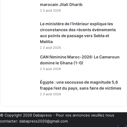
marocain Jilali Gharib
3 août 2026
Le ministère de l’Intérieur explique les
circonstances des récents événements
aux points de passage vers Sebta et
Melilia
3 août 2026
CAN féminine Maroc-2026: Le Cameroun
domine le Ghana (1-0)
3 août 2026
Égypte : une secousse de magnitude 5,6
frappe l’est du pays, sans faire de victimes
3 août 2026
© Copyright 2026
Dabapress
- Pour vos annonces veuillez nous
contacter:
dabapress2020@gmail.com
Inst
X