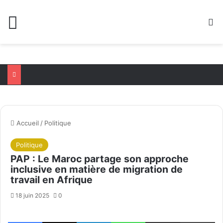
Menu
R
Accueil
/
Politique
Politique
PAP : Le Maroc partage son approche
inclusive en matière de migration de
travail en Afrique
18 juin 2025
0
Facebook
X
Linkedin
WhatsApp
Partager par email
Im